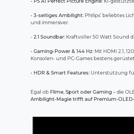
- P5 AI Perfect Picture Engine:
KI-gestützte 
- 3-seitiges Ambilight:
Philips’ beliebtes L
und immersiver.
-
2.1 Soundbar:
Kraftvoller 50 Watt Sound d
- Gaming-Power & 144 Hz:
Mit HDMI 2.1, 12
Konsolen- und PC-Games bestens gerüstet
- HDR & Smart Features:
Unterstützung für
Egal ob
Filme, Sport oder Gaming
– die OL
Ambilight-Magie trifft auf Premium-OLED-