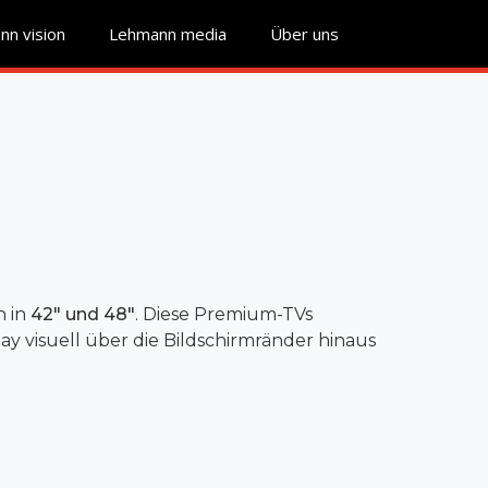
n vision
Lehmann media
Über uns
h in
42" und 48"
. Diese Premium-TVs
play visuell über die Bildschirmränder hinaus