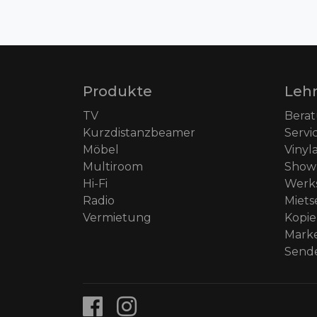
Produkte
Leh
TV
Bera
Kurzdistanzbeamer
Servi
Möbel
Vinyl
Multiroom
Show
Hi-Fi
Werks
Radio
Miets
Vermietung
Kopie
Mark
Sende