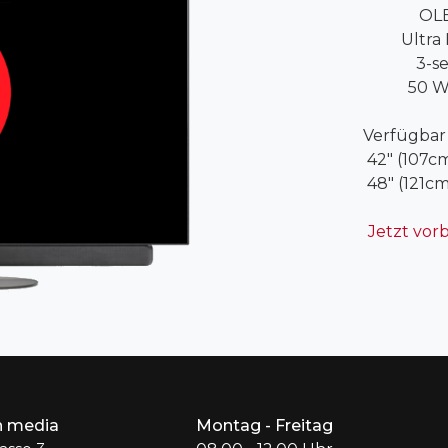
OLE
Ultra
3-se
50 W
Verfügbar 
42" (107c
48" (121cm
Jetzt vorb
 media
Montag - Freitag