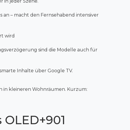
r in jeder Szene.
ts an – macht den Fernsehabend intensiver
rt wird
angsverzögerung sind die Modelle auch für
smarte Inhalte über Google TV.
uch in kleineren Wohnräumen. Kurzum:
ps OLED+901