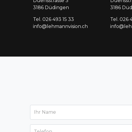
Duensstrasse 3
Duensstr
3186 Düdingen
3186 Dü
Tel. 026 493 15 33
Tel. 026 
info@lehmannvision.ch
info@le