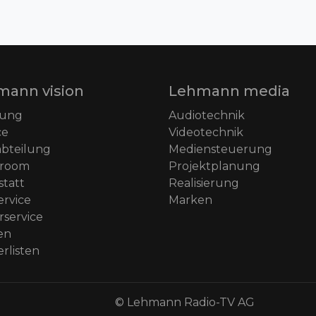
mann vision
Lehmann media
tung
Audiotechnik
ce
Videotechnik
abteilung
Mediensteuerung
room
Projektplanung
tatt
Realisierung
ervice
Marken
rservice
en
rlisten
© Lehmann Radio-TV AG