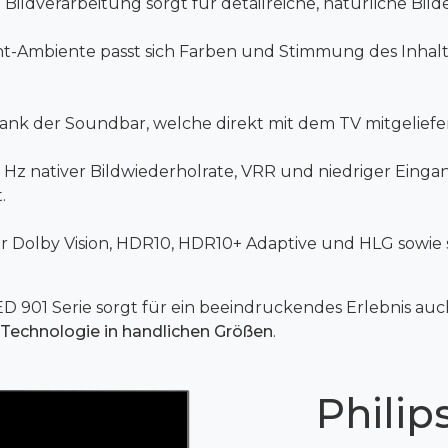
Bildverarbeitung sorgt für detailreiche, natürliche Bilde
icht-Ambiente passt sich Farben und Stimmung des Inhal
ank der Soundbar, welche direkt mit dem TV mitgeliefe
0 Hz nativer Bildwiederholrate, VRR und niedriger Eing
.
 Dolby Vision, HDR10, HDR10+ Adaptive und HLG sowie 
ED 901 Serie sorgt für ein beeindruckendes Erlebnis a
Technologie in handlichen Größen
.
Phili